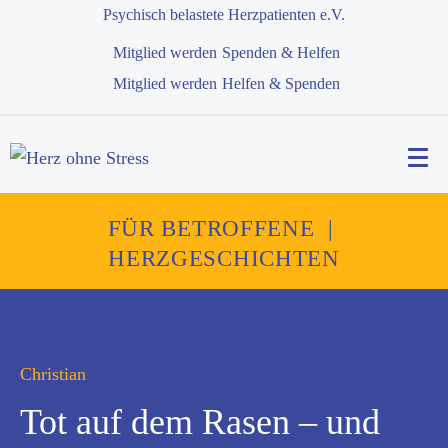
Psychisch belastete Herzpatienten e.V.
Mitglied werden
Spenden & Helfen
Mitglied werden
Helfen & Spenden
FÜR BETROFFENE
|
HERZGESCHICHTEN
Christian
Tot auf dem Rasen – und