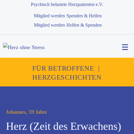
Psychisch belastete Herzpatienten e.V.
Mitglied werden
Spenden & Helfen
Mitglied werden
Helfen & Spenden
FÜR BETROFFENE
|
HERZGESCHICHTEN
Johannes, 59 Jahre
Herz (Zeit des Erwachens)